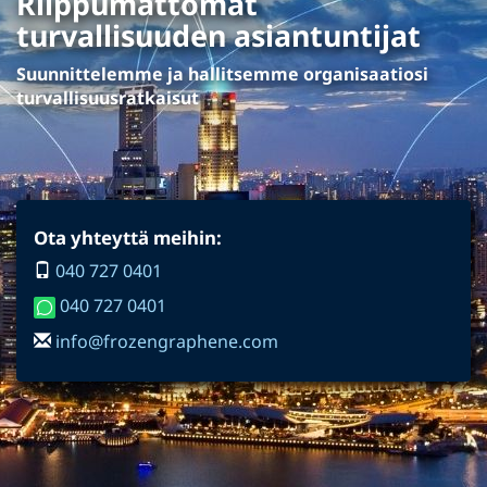
Riippumattomat
turvallisuuden asiantuntijat
Suunnittelemme ja hallitsemme organisaatiosi
turvallisuusratkaisut
Ota yhteyttä meihin:
040 727 0401
040 727 0401
info@frozengraphene.com